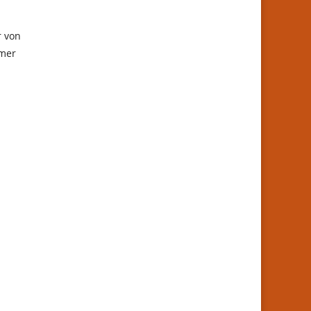
r von
amer