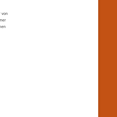
r von
amer
chen