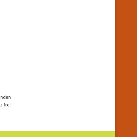
senden
z frei