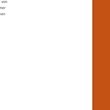
r von
amer
chen