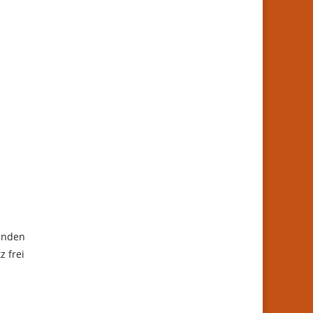
senden
z frei