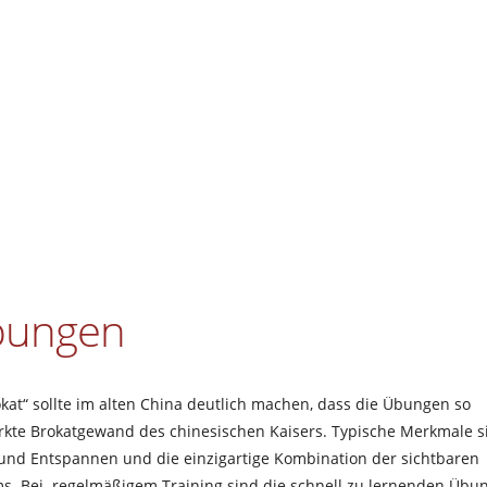
Übungen
kat“ sollte im alten China deutlich machen, dass die Übungen so
irkte Brokatgewand des chinesischen Kaisers. Typische Merkmale s
nd Entspannen und die einzigartige Kombination der sichtbaren
s. Bei regelmäßigem Training sind die schnell zu lernenden Übu